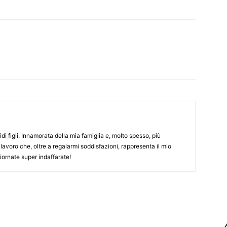
WhatsApp
Linkedin
Email
Tumblr
i figli. Innamorata della mia famiglia e, molto spesso, più
 lavoro che, oltre a regalarmi soddisfazioni, rappresenta il mio
ornate super indaffarate!