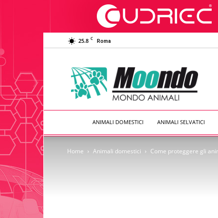
C
25.8
Roma
Moondo
Animali
ANIMALI DOMESTICI
ANIMALI SELVATICI
Home
Animali domestici
Come proteggere gli anim