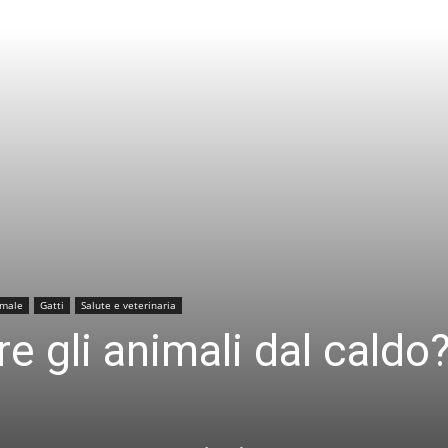
imale
Gatti
Salute e veterinaria
 gli animali dal caldo