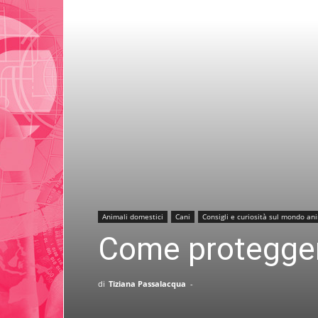
Animali domestici
Cani
Consigli e curiosità sul mondo an
Come proteggere
di
Tiziana Passalacqua
-