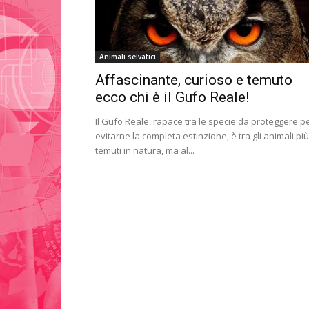
Animali selvatici
Affascinante, curioso e temuto
ecco chi è il Gufo Reale!
Il Gufo Reale, rapace tra le specie da proteggere p
evitarne la completa estinzione, è tra gli animali più
temuti in natura, ma al...