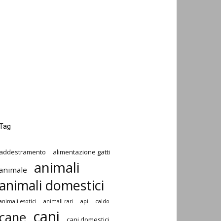
Tag
addestramento
alimentazione gatti
animali
animale
animali domestici
animali esotici
animali rari
api
caldo
cani
cane
cani domestici