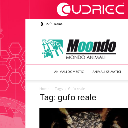
C
27
Roma
Moondo
Animali
ANIMALI DOMESTICI
ANIMALI SELVATICI
Home
Tags
Gufo reale
Tag: gufo reale