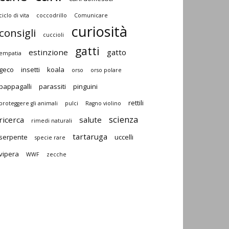
ciclo di vita
coccodrillo
Comunicare
curiosità
consigli
cuccioli
gatti
estinzione
gatto
empatia
geco
insetti
koala
orso
orso polare
pappagalli
parassiti
pinguini
rettili
proteggere gli animali
pulci
Ragno violino
scienza
ricerca
salute
rimedi naturali
tartaruga
serpente
uccelli
specie rare
vipera
WWF
zecche