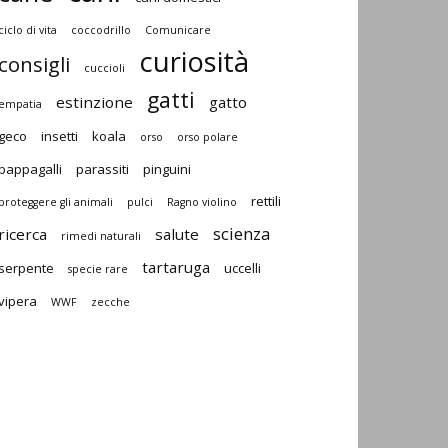
ciclo di vita
coccodrillo
Comunicare
curiosità
consigli
cuccioli
gatti
estinzione
gatto
empatia
geco
insetti
koala
orso
orso polare
pappagalli
parassiti
pinguini
rettili
proteggere gli animali
pulci
Ragno violino
scienza
ricerca
salute
rimedi naturali
tartaruga
serpente
uccelli
specie rare
vipera
WWF
zecche