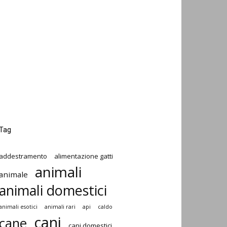
Tag
addestramento
alimentazione gatti
animali
animale
animali domestici
animali esotici
animali rari
api
caldo
cani
cane
cani domestici