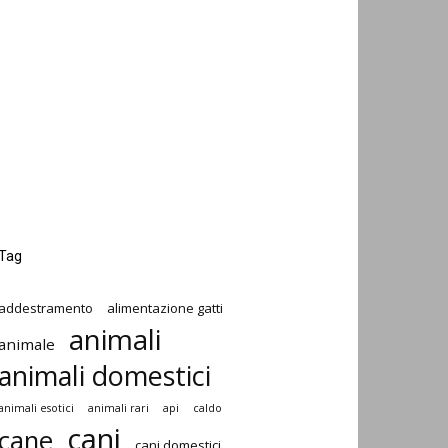
Tag
addestramento
alimentazione gatti
animali
animale
animali domestici
animali esotici
animali rari
api
caldo
cani
cane
cani domestici