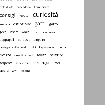
ciclo di vita
coccodrillo
Comunicare
curiosità
consigli
cuccioli
gatti
estinzione
gatto
empatia
geco
insetti
koala
orso
orso polare
pappagalli
parassiti
pinguini
rettili
proteggere gli animali
pulci
Ragno violino
scienza
ricerca
salute
rimedi naturali
tartaruga
serpente
uccelli
specie rare
vipera
WWF
zecche