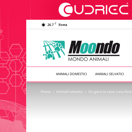
C
26.7
Roma
Moondo
Animali
ANIMALI DOMESTICI
ANIMALI SELVATICI
Home
Animali selvatici
Un geco in casa: cosa fare