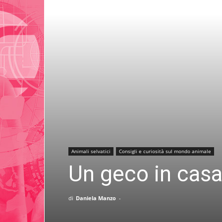
Animali selvatici
Consigli e curiosità sul mondo animale
Un geco in casa
di
Daniela Manzo
-